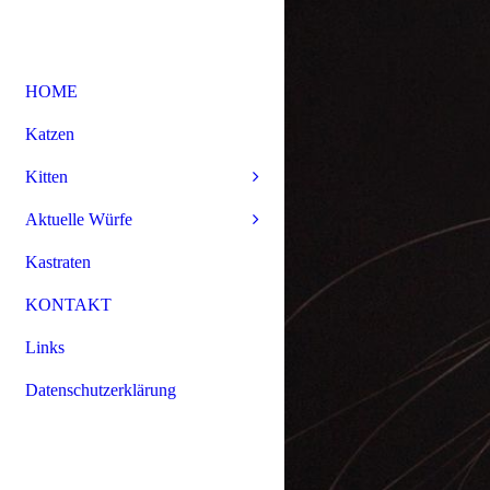
HOME
Katzen
Kitten
Aktuelle Würfe
Kastraten
KONTAKT
Links
Datenschutzerklärung